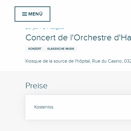
Aller
Startseite
Concert de l'Orchestre d'Harmonie de Vichy
au
MENÜ
contenu
principal
20. juli > 24. august
Concert de l'Orchestre d'H
KONZERT
KLASSISCHE MUSIK
Kiosque de la source de l'hôpital, Rue du Casino, 0
Preise
Kostenlos.