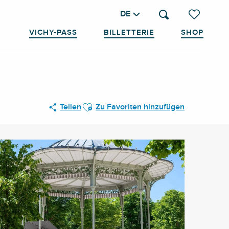
DE
Suche
Voir les favo
VICHY-PASS
BILLETTERIE
SHOP
Ajouter aux favoris
Teilen
Zu Favoriten hinzufügen