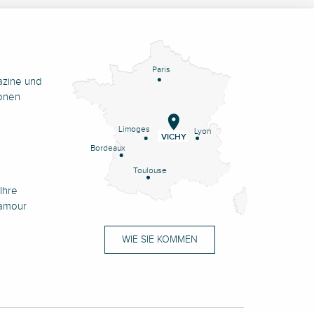
Paris
azine und
onen
Limoges
Lyon
VICHY
Bordeaux
Toulouse
Ihre
namour
WIE SIE KOMMEN