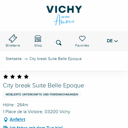
Aller
au
VICHY-PASS
contenu
principal
DE
Voir les favoris
Suche
Billetterie
Shop
Startseite
City break Suite Belle Epoque
City break Suite Belle Epoque
MÖBLIERTE UNTERKÜNFTE UND FERIENWOHNUNGEN
Höhe : 264m
1 Place de la Victoire, 03200 Vichy
Anfahrt