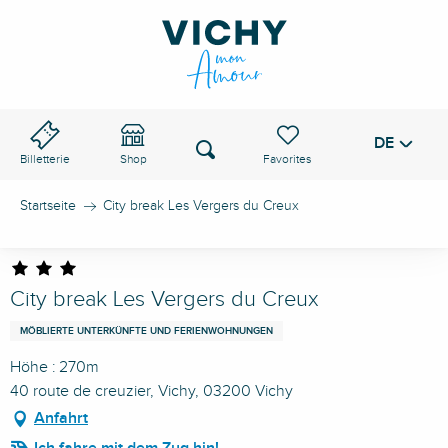
Aller
au
VICHY-PASS
contenu
principal
DE
Voir les favoris
Suche
Billetterie
Shop
Startseite
City break Les Vergers du Creux
City break Les Vergers du Creux
MÖBLIERTE UNTERKÜNFTE UND FERIENWOHNUNGEN
Höhe : 270m
40 route de creuzier, Vichy, 03200 Vichy
Anfahrt