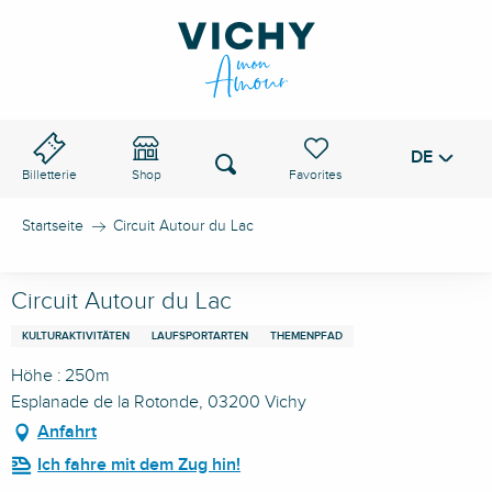
Aller
au
VICHY-PASS
contenu
principal
DE
Voir les favoris
Suche
Billetterie
Shop
Startseite
Circuit Autour du Lac
Circuit Autour du Lac
KULTURAKTIVITÄTEN
LAUFSPORTARTEN
THEMENPFAD
Höhe : 250m
Esplanade de la Rotonde, 03200 Vichy
Anfahrt
Ich fahre mit dem Zug hin!