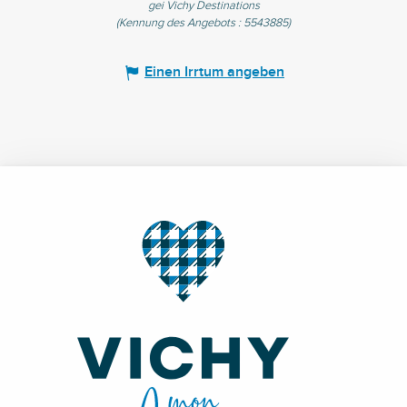
gei Vichy Destinations
(Kennung des Angebots :
5543885
)
Einen Irrtum angeben