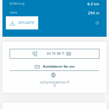
Entfernung
6.0 km
Höhe
250 m
Dokumentation
Mit GP
GPX-DATEI
Öffnungszeiten & Kontaktdaten
04 70 98 71
▒▒
Kontaktieren Sie uns
vichymonamour.fr
Beschreibung