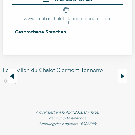
www.locationchalet-clermonttonnerre.com
Gesprochene Sprachen
Gesprochene Sprachen
Le pavillon du Chalet Clermont-Tonnerre
S
Vichy
Aktualisiert am 15 April 2026 Um 15:50
gei Vichy Destinations
(Kennung des Angebots :
6386688
)