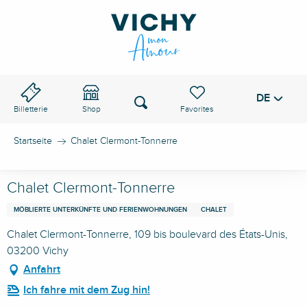
Aller
au
VICHY-PASS
contenu
principal
DE
Voir les favoris
Suche
Billetterie
Shop
Startseite
Chalet Clermont-Tonnerre
Chalet Clermont-Tonnerre
MÖBLIERTE UNTERKÜNFTE UND FERIENWOHNUNGEN
CHALET
Chalet Clermont-Tonnerre, 109 bis boulevard des États-Unis,
03200 Vichy
Anfahrt
Ich fahre mit dem Zug hin!