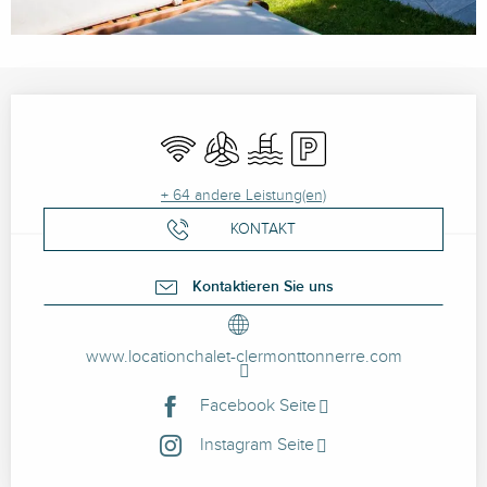
Öffnungszeiten & Kontaktdaten
Wi-Fi
Klimaanlage
Schwimmbad
Parkplatz
+ 64 andere Leistung(en)
KONTAKT
Kontaktieren Sie uns
www.locationchalet-clermonttonnerre.com
Facebook Seite
Instagram Seite