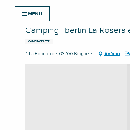
Aller
Startseite
Camping libertin La Roseraie
au
MENÜ
contenu
principal
Camping libertin La Roserai
CAMPINGPLATZ
4 La Boucharde, 03700 Brugheas
Anfahrt