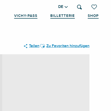
DE
Suche
Voir les favo
VICHY-PASS
BILLETTERIE
SHOP
Ajouter aux favoris
Teilen
Zu Favoriten hinzufügen