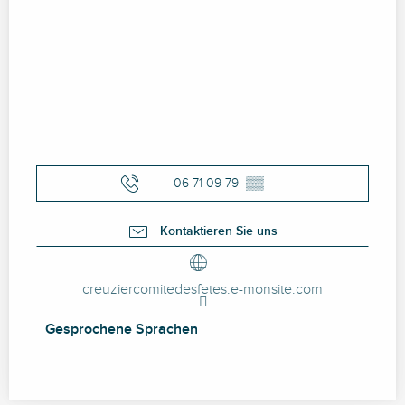
06 71 09 79
▒▒
Kontaktieren Sie uns
creuziercomitedesfetes.e-monsite.com
Gesprochene Sprachen
Gesprochene Sprachen