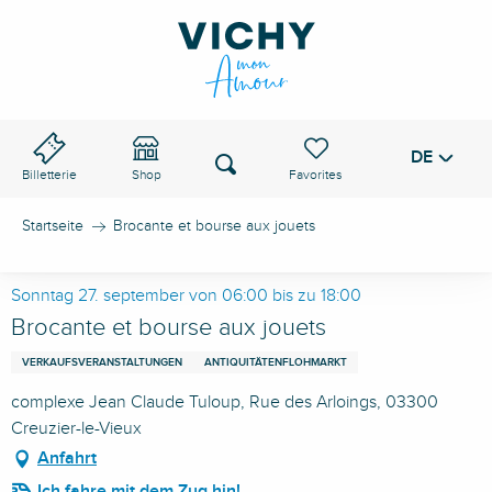
Aller
au
VICHY-PASS
contenu
principal
DE
Voir les favoris
Suche
Billetterie
Shop
Startseite
Brocante et bourse aux jouets
Sonntag 27. september von 06:00 bis zu 18:00
Brocante et bourse aux jouets
VERKAUFSVERANSTALTUNGEN
ANTIQUITÄTENFLOHMARKT
complexe Jean Claude Tuloup, Rue des Arloings, 03300
Creuzier-le-Vieux
Anfahrt
Ich fahre mit dem Zug hin!