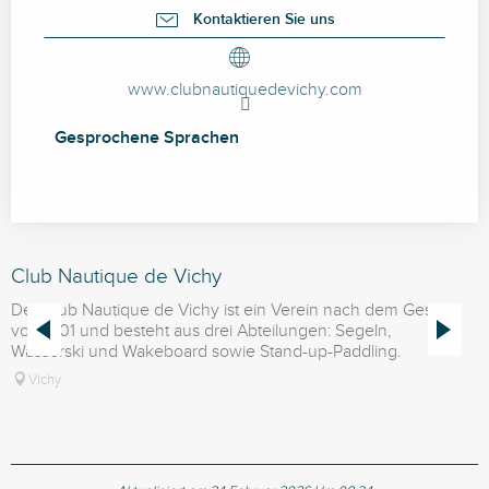
Kontaktieren Sie uns
www.clubnautiquedevichy.com
Gesprochene Sprachen
Gesprochene Sprachen
Club Nautique de Vichy
S
Der Club Nautique de Vichy ist ein Verein nach dem Gesetz
D
von 1901 und besteht aus drei Abteilungen: Segeln,
v
Wasserski und Wakeboard sowie Stand-up-Paddling.
W
Vichy