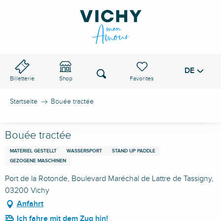
Aller
au
VICHY-PASS
contenu
principal
DE
Voir les favoris
Suche
Billetterie
Shop
Startseite
Bouée tractée
Bouée tractée
MATERIEL GESTELLT
WASSERSPORT
STAND UP PADDLE
GEZOGENE MASCHINEN
Port de la Rotonde, Boulevard Maréchal de Lattre de Tassigny,
03200 Vichy
Anfahrt
Ich fahre mit dem Zug hin!