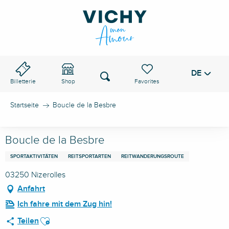
Aller
au
VICHY-PASS
contenu
principal
DE
Voir les favoris
Suche
Billetterie
Shop
Startseite
Boucle de la Besbre
Boucle de la Besbre
SPORTAKTIVITÄTEN
REITSPORTARTEN
REITWANDERUNGSROUTE
03250 Nizerolles
Anfahrt
Ich fahre mit dem Zug hin!
Ajouter aux favoris
Teilen