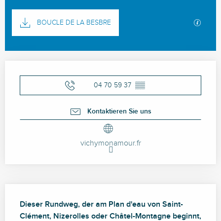
Dokumentation
Mit GP
BOUCLE DE LA BESBRE
Öffnungszeiten & Kontaktdaten
04 70 59 37
▒▒
Kontaktieren Sie uns
vichymonamour.fr
Beschreibung
Dieser Rundweg, der am Plan d'eau von Saint-
Clément, Nizerolles oder Châtel-Montagne beginnt, 