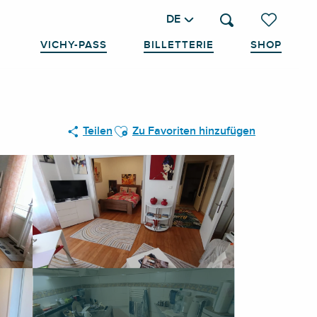
DE
Suche
Voir les favo
VICHY-PASS
BILLETTERIE
SHOP
Ajouter aux favoris
Teilen
Zu Favoriten hinzufügen