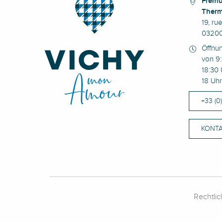
Fremd
Therm
19, ru
03200
Öffnu
von 9:
18:30 
18 Uhr
+33 (0
KONTA
Rechtli