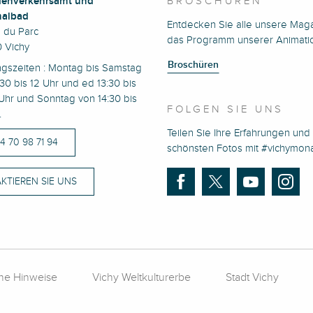
enverkehrsamt und
BROSCHÜREN
albad
Entdecken Sie alle unsere Mag
e du Parc
das Programm unserer Animati
 Vichy
Broschüren
ngszeiten : Montag bis Samstag
30 bis 12 Uhr und ed 13:30 bis
Uhr und Sonntag von 14:30 bis
FOLGEN SIE UNS
.
Teilen Sie Ihre Erfahrungen und 
)4 70 98 71 94
schönsten Fotos mit #vichymo
KTIEREN SIE UNS
che Hinweise
Vichy Weltkulturerbe
Stadt Vichy