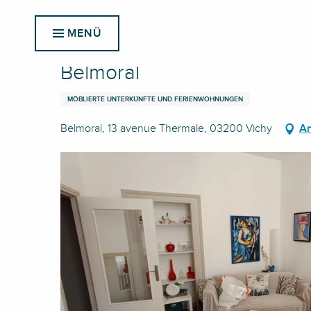
Aller
Startseite
Belmoral
au
MENÜ
contenu
principal
Belmoral
MÖBLIERTE UNTERKÜNFTE UND FERIENWOHNUNGEN
Belmoral, 13 avenue Thermale, 03200 Vichy
An