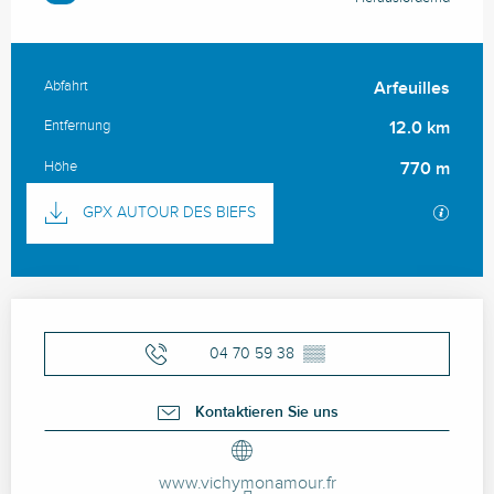
Abfahrt
Arfeuilles
Praktische Informationen
Entfernung
12.0 km
Höhe
770 m
Dokumentation
Mit GP
GPX AUTOUR DES BIEFS
Öffnungszeiten & Kontaktdaten
04 70 59 38
▒▒
Kontaktieren Sie uns
www.vichymonamour.fr