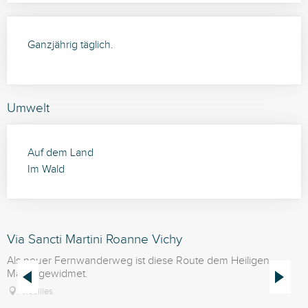
Ganzjährig täglich.
Umwelt
Auf dem Land
Im Wald
Via Sancti Martini Roanne Vichy
Als neuer Fernwanderweg ist diese Route dem Heiligen
J
Martin gewidmet.
M
Arfeuilles