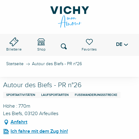
Aller
au
VICHY-PASS
contenu
principal
DE
Voir les favoris
Suche
Billetterie
Shop
Startseite
Autour des Biefs - PR n°26
Autour des Biefs - PR n°26
SPORTAKTIVITÄTEN
LAUFSPORTARTEN
FUSSWANDERUNGSSTRECKE
Höhe : 770m
Les Biefs, 03120 Arfeuilles
Anfahrt
Ich fahre mit dem Zug hin!