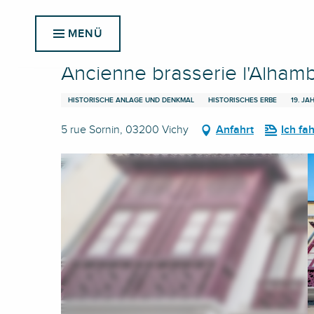
Aller
Startseite
Ancienne brasserie l'Alhambra
au
MENÜ
contenu
principal
Ancienne brasserie l'Alham
HISTORISCHE ANLAGE UND DENKMAL
HISTORISCHES ERBE
19. J
5 rue Sornin, 03200 Vichy
Anfahrt
Ich fa