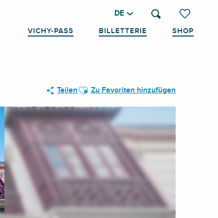
DE
Suche
Voir les favo
VICHY-PASS
BILLETTERIE
SHOP
Ajouter aux favoris
Teilen
Zu Favoriten hinzufügen