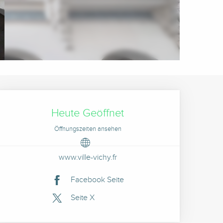
Öffnungszeiten & Kontak
Heute Geöffnet
Öffnungszeiten ansehen
www.ville-vichy.fr
Facebook Seite
Seite X