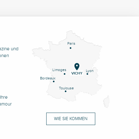
Paris
azine und
onen
Limoges
Lyon
VICHY
Bordeaux
Toulouse
Ihre
namour
WIE SIE KOMMEN