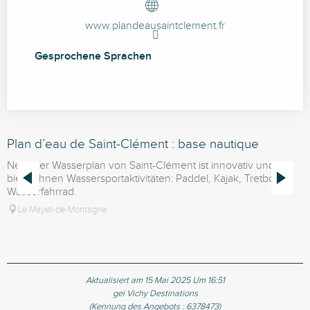
www.plandeausaintclement.fr
Gesprochene Sprachen
Gesprochene Sprachen
Plan d’eau de Saint-Clément : base nautique
P
d
Neu: Der Wasserplan von Saint-Clément ist innovativ und
bietet Ihnen Wassersportaktivitäten: Paddel, Kajak, Tretboot,
Wasserfahrrad.
Le Mayet-de-Montagne
Aktualisiert am 15 Mai 2025 Um 16:51
gei Vichy Destinations
(Kennung des Angebots :
6378473
)