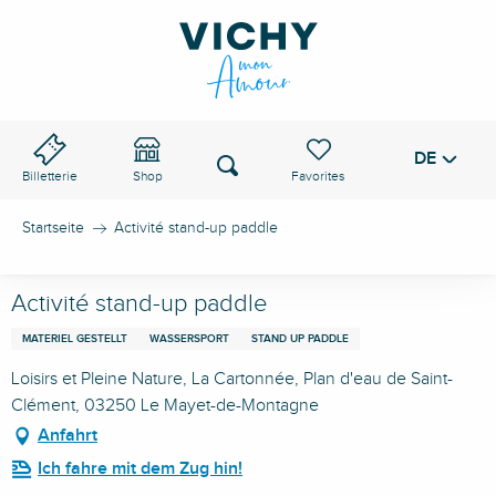
Aller
au
VICHY-PASS
contenu
principal
DE
Voir les favoris
Suche
Billetterie
Shop
Startseite
Activité stand-up paddle
Activité stand-up paddle
MATERIEL GESTELLT
WASSERSPORT
STAND UP PADDLE
Loisirs et Pleine Nature, La Cartonnée, Plan d'eau de Saint-
Clément, 03250 Le Mayet-de-Montagne
Anfahrt
Ich fahre mit dem Zug hin!